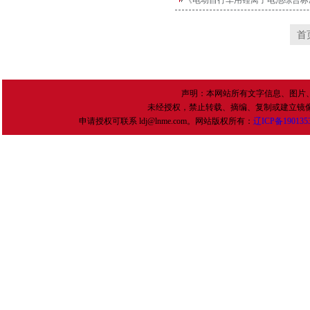
《电动自行车用锂离子电池综合标
首
声明：本网站所有文字信息、图片
未经授权，禁止转载、摘编、复制或建立镜
申请授权可联系 ldj@lnme.com。网站版权所有：
辽
ICP
备
190135