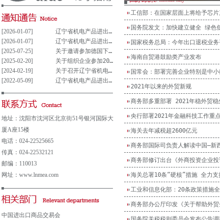
工信部：在国家层面上将给予芯片
国务院发文：加快建立健全 绿色
[2026-01-07]
辽宁省机电产品进出口企业联合会党支部参与重大事项决策管理制度(试行)
[2026-01-07]
辽宁省机电产品进出口企业联合会党组织参与决策重大事项清单(试行)
国家税务总局：今年出口退税业务
[2025-07-25]
关于邀请参加德国下萨克森州走进中德园活动暨德国汉诺威工业博览会说明会的通知
海南自贸港鼓励类产业发布
[2025-02-20]
关于组织企业参加2025年意大利博洛尼亚国际汽车保养、轮胎及维修展览会的通知
[2024-02-19]
关于召开辽宁省机电产品进出口企业 联合会第五届会员大会的通知
国常会：部署完善企业特别是中小
[2022-05-09]
辽宁省机电产品进出口企业联合会会费及其他收费公示表
2021年以来的外贸新规
商务部多重部署 2021年稳外贸
央行部署2021年金融科技工作重
地址：沈阳市沈河区北京街51号银河国际大
厦A座15楼
海关去年减税超2600亿元
电话：024-22525665
商务部国际司负责人解读中国—新
传真：024-22532121
商务部修订出台《外商投资企业投
邮编：110013
网址：www.lnmea.com
海关总署10条“硬核”措施 全力
工业和信息化部：20条政策措施
商务部办公厅印发《关于帮助外贸
中国进出口商品交易会
国务院关税税则委员会发布公告调