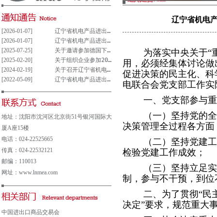
辽宁省机电产
[2026-01-07]
辽宁省机电产品进出口企业联合会党支部参与重大事项决策管理制度(试行)
[2026-01-07]
辽宁省机电产品进出口企业联合会党组织参与决策重大事项清单(试行)
[2025-07-25]
关于邀请参加德国下萨克森州走进中德园活动暨德国汉诺威工业博览会说明会的通知
为落实中央关于“
[2025-02-20]
关于组织企业参加2025年意大利博洛尼亚国际汽车保养、轮胎及维修展览会的通知
用，必须经集体讨论做
[2024-02-19]
关于召开辽宁省机电产品进出口企业 联合会第五届会员大会的通知
促进决策的民主化、科
[2022-05-09]
辽宁省机电产品进出口企业联合会会费及其他收费公示表
电联合会党支部工作实
一、党支部参与重
（一）坚持党的全
地址：沈阳市沈河区北京街51号银河国际大
决策管理全过程各方面
厦A座15楼
电话：024-22525665
（二）坚持党建工
传真：024-22532121
检验党建工作成效；
邮编：110013
（三）坚持立足实
网址：www.lnmea.com
制，参与不干预，到位
二、为了贯彻“民
决定”要求，规范重大
中国进出口商品交易会