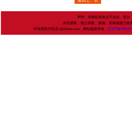
返回上一页
声明：本网站所有文字信息、图片
未经授权，禁止转载、摘编、复制或建立镜
申请授权可联系 ldj@lnme.com。网站版权所有：
辽
ICP
备
190135