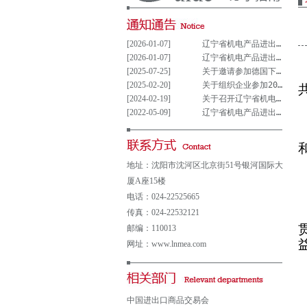
[2026-01-07]
辽宁省机电产品进出口企业联合会党支部参与重大事项决策管理制度(试行)
[2026-01-07]
辽宁省机电产品进出口企业联合会党组织参与决策重大事项清单(试行)
[2025-07-25]
关于邀请参加德国下萨克森州走进中德园活动暨德国汉诺威工业博览会说明会的通知
[2025-02-20]
关于组织企业参加2025年意大利博洛尼亚国际汽车保养、轮胎及维修展览会的通知
[2024-02-19]
关于召开辽宁省机电产品进出口企业 联合会第五届会员大会的通知
[2022-05-09]
辽宁省机电产品进出口企业联合会会费及其他收费公示表
地址：沈阳市沈河区北京街51号银河国际大
厦A座15楼
电话：024-22525665
传真：024-22532121
邮编：110013
网址：www.lnmea.com
中国进出口商品交易会