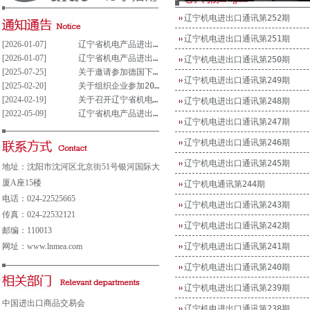
辽宁机电进出口通讯第252期
辽宁机电进出口通讯第251期
[2026-01-07]
辽宁省机电产品进出口企业联合会党支部参与重大事项决策管理制度(试行)
[2026-01-07]
辽宁省机电产品进出口企业联合会党组织参与决策重大事项清单(试行)
辽宁机电进出口通讯第250期
[2025-07-25]
关于邀请参加德国下萨克森州走进中德园活动暨德国汉诺威工业博览会说明会的通知
辽宁机电进出口通讯第249期
[2025-02-20]
关于组织企业参加2025年意大利博洛尼亚国际汽车保养、轮胎及维修展览会的通知
[2024-02-19]
关于召开辽宁省机电产品进出口企业 联合会第五届会员大会的通知
辽宁机电进出口通讯第248期
[2022-05-09]
辽宁省机电产品进出口企业联合会会费及其他收费公示表
辽宁机电进出口通讯第247期
辽宁机电进出口通讯第246期
辽宁机电进出口通讯第245期
地址：沈阳市沈河区北京街51号银河国际大
厦A座15楼
辽宁机电通讯第244期
电话：024-22525665
辽宁机电进出口通讯第243期
传真：024-22532121
辽宁机电进出口通讯第242期
邮编：110013
网址：www.lnmea.com
辽宁机电进出口通讯第241期
辽宁机电进出口通讯第240期
辽宁机电进出口通讯第239期
中国进出口商品交易会
辽宁机电进出口通讯第238期