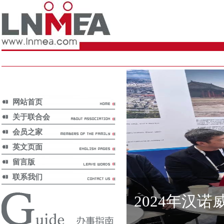
网站首页
关于联合会
会员之家
英文页面
留言版
联系我们
第六届进博
电子刊物/
Lrw guide