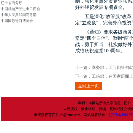
制，强化重点外资企业联系
辽宁省商务厅
好外经贸发展专项资金。
中国机电产品进出口商会
中华人民共和国商务部
五是深化“放管服”改
中国国际进口博览会
定“立改废”，完善外商投
《通知》要求各级商务
坚定“四个自信”、做到“
战，勇于担当，扎实做好外
成绩庆祝建党
100
周年。
上一篇：
商务部：四问四答勾
下一篇：
工信部：在国家层面
返回上一页
声明：本网站所有文字信息、图片
未经授权，禁止转载、摘编、复制或建立镜
申请授权可联系 ldj@lnme.com。网站版权所有：
辽
ICP
备
190135