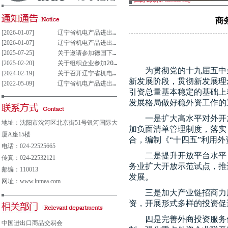
商
[2026-01-07]
辽宁省机电产品进出口企业联合会党支部参与重大事项决策管理制度(试行)
[2026-01-07]
辽宁省机电产品进出口企业联合会党组织参与决策重大事项清单(试行)
[2025-07-25]
关于邀请参加德国下萨克森州走进中德园活动暨德国汉诺威工业博览会说明会的通知
[2025-02-20]
关于组织企业参加2025年意大利博洛尼亚国际汽车保养、轮胎及维修展览会的通知
为贯彻党的十九届五中
[2024-02-19]
关于召开辽宁省机电产品进出口企业 联合会第五届会员大会的通知
新发展阶段，贯彻新发展理
[2022-05-09]
辽宁省机电产品进出口企业联合会会费及其他收费公示表
引资总量基本稳定的基础上
发展格局做好稳外资工作的
一是扩大高水平对外开
地址：沈阳市沈河区北京街51号银河国际大
加负面清单管理制度，落实
厦A座15楼
合，编制《“十四五”利用
电话：024-22525665
二是提升开放平台水平
传真：024-22532121
务业扩大开放示范试点，推
邮编：110013
发展。
网址：www.lnmea.com
三是加大产业链招商力
资，开展形式多样的投资促
四是完善外商投资服务
中国进出口商品交易会