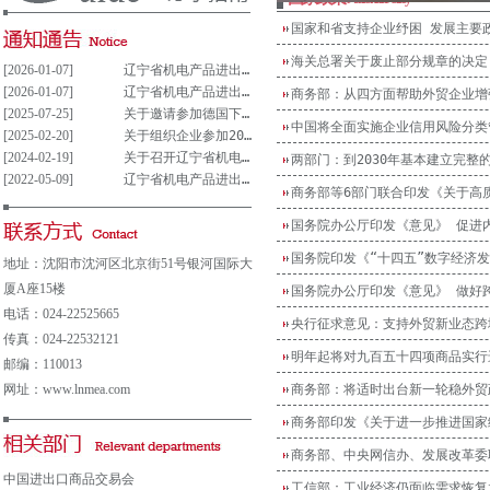
国家和省支持企业纾困 发展主要
海关总署关于废止部分规章的决定
[2026-01-07]
辽宁省机电产品进出口企业联合会党支部参与重大事项决策管理制度(试行)
[2026-01-07]
辽宁省机电产品进出口企业联合会党组织参与决策重大事项清单(试行)
商务部：从四方面帮助外贸企业增
[2025-07-25]
关于邀请参加德国下萨克森州走进中德园活动暨德国汉诺威工业博览会说明会的通知
中国将全面实施企业信用风险分类
[2025-02-20]
关于组织企业参加2025年意大利博洛尼亚国际汽车保养、轮胎及维修展览会的通知
[2024-02-19]
关于召开辽宁省机电产品进出口企业 联合会第五届会员大会的通知
两部门：到2030年基本建立完整
[2022-05-09]
辽宁省机电产品进出口企业联合会会费及其他收费公示表
商务部等6部门联合印发《关于高质
国务院办公厅印发《意见》 促进
国务院印发《“十四五”数字经济
地址：沈阳市沈河区北京街51号银河国际大
厦A座15楼
国务院办公厅印发《意见》 做好
电话：024-22525665
央行征求意见：支持外贸新业态跨
传真：024-22532121
明年起将对九百五十四项商品实行
邮编：110013
网址：www.lnmea.com
商务部：将适时出台新一轮稳外贸
商务部印发《关于进一步推进国家
商务部、中央网信办、发展改革委
中国进出口商品交易会
工信部：工业经济仍面临需求恢复