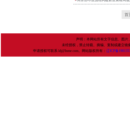
商务部印发围绕构建新发展格局做
首
声明：本网站所有文字信息、图片
未经授权，禁止转载、摘编、复制或建立镜
申请授权可联系 ldj@lnme.com。网站版权所有：
辽
ICP
备
190135