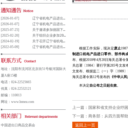
[2026-01-07]
辽宁省机电产品进出口企业联合会党支部参与重大事项决策管理制度(试行)
[2026-01-07]
辽宁省机电产品进出口企业联合会党组织参与决策重大事项清单(试行)
[2025-07-25]
关于邀请参加德国下萨克森州走进中德园活动暨德国汉诺威工业博览会说明会的通知
[2025-02-20]
关于组织企业参加2025年意大利博洛尼亚国际汽车保养、轮胎及维修展览会的通知
[2024-02-19]
关于召开辽宁省机电产品进出口企业 联合会第五届会员大会的通知
[2022-05-09]
辽宁省机电产品进出口企业联合会会费及其他收费公示表
根据工作实际，现决定
废止
1987
制进口机电产品进口零件、部件构
布、根据
2018
年
4
月
28
日海关总署令
关总署〔
1984
〕署行字第
285
号文发
地址：沈阳市沈河区北京街51号银河国际大
文发布、根据监二（一）字〔
1989
〕
厦A座15楼
海关总署令第
12
号发布的
《中华人民
电话：024-22525665
本决定
自公布之日起生效
。
传真：024-22532121
邮编：110013
网址：www.lnmea.com
上一篇：
国家和省支持企业纾困
下一篇：
商务部：从四方面帮
中国进出口商品交易会
返回上一页