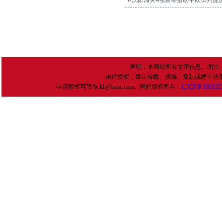
沈阳海关4项新举措助中欧班列提
声明：本网站所有文字信息、图片
未经授权，禁止转载、摘编、复制或建立镜
申请授权可联系 ldj@lnme.com。网站版权所有：
辽
ICP
备
190135