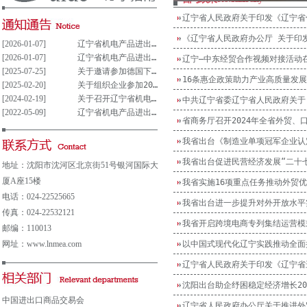
辽宁省人民政府关于印发《辽宁省
《辽宁省人民政府办公厅 关于印
[2026-01-07]
辽宁省机电产品进出口企业联合会党支部参与重大事项决策管理制度(试行)
[2026-01-07]
辽宁省机电产品进出口企业联合会党组织参与决策重大事项清单(试行)
辽宁—中东经贸合作视频对接活动
[2025-07-25]
关于邀请参加德国下萨克森州走进中德园活动暨德国汉诺威工业博览会说明会的通知
16条惠企政策助力产业高质量发展
[2025-02-20]
关于组织企业参加2025年意大利博洛尼亚国际汽车保养、轮胎及维修展览会的通知
[2024-02-19]
关于召开辽宁省机电产品进出口企业 联合会第五届会员大会的通知
中共辽宁省委辽宁省人民政府关于
[2022-05-09]
辽宁省机电产品进出口企业联合会会费及其他收费公示表
省商务厅召开2024年全省外贸、
我省出台《制造业单项冠军企业认
我省出台促进民营经济发展“二十
地址：沈阳市沈河区北京街51号银河国际大
厦A座15楼
我省实施16项重点任务推动外贸
电话：024-22525665
我省出台进一步提升对外开放水平
传真：024-22532121
我省开启跨境电商专列集结运营模
邮编：110013
网址：www.lnmea.com
以中国式现代化辽宁实践推动全面
辽宁省人民政府关于印发《辽宁省
沈阳出台助企纾困稳定经济增长2
中国进出口商品交易会
辽宁省人民政府办公厅关于推进外