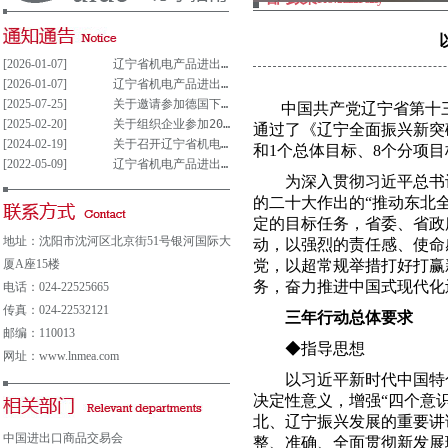
[2026-01-07]
辽宁省机电产品进出口企业联合会党支部参与重大事项决策管理制度(试行)
[2026-01-07]
辽宁省机电产品进出口企业联合会党组织参与决策重大事项清单(试行)
[2025-07-25]
关于邀请参加德国下萨克森州走进中德园活动暨德国汉诺威工业博览会说明会的通知
中国共产党辽宁省第十
[2025-02-20]
关于组织企业参加2025年意大利博洛尼亚国际汽车保养、轮胎及维修展览会的通知
通过了《辽宁全面振兴新突
[2024-02-19]
关于召开辽宁省机电产品进出口企业 联合会第五届会员大会的通知
和
1
个总体目标、
8
个分项目
[2022-05-09]
辽宁省机电产品进出口企业联合会会费及其他收费公示表
为深入贯彻习近平总书记关
的二十大作出的“推动东北
定的目标任务，省委、省政
地址：沈阳市沈河区北京街51号银河国际大
动，以强烈的责任感、使命
厦A座15楼
党，以超常规举措打好打赢
务，奋力推进中国式现代化
电话：024-22525665
传真：024-22532121
三年行动总体要求
邮编：110013
◆指导思想
网址：www.lnmea.com
以习近平新时代中国特色
决定性意义，增强“四个意识
北、辽宁振兴发展的重要讲
中国进出口商品交易会
整、准确、全面贯彻新发展