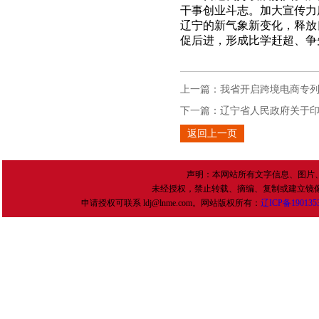
干事创业斗志。加大宣传力
辽宁的新气象新变化，释放
促后进，形成比学赶超、争
上一篇：
我省开启跨境电商专
下一篇：
辽宁省人民政府关于
返回上一页
声明：本网站所有文字信息、图片
未经授权，禁止转载、摘编、复制或建立镜
申请授权可联系 ldj@lnme.com。网站版权所有：
辽
ICP
备
190135