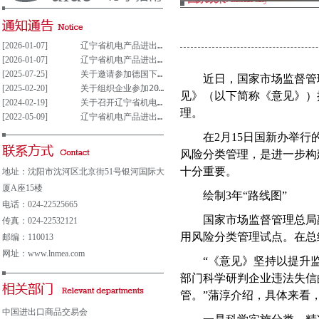
[2026-01-07]
辽宁省机电产品进出口企业联合会党支部参与重大事项决策管理制度(试行)
[2026-01-07]
辽宁省机电产品进出口企业联合会党组织参与决策重大事项清单(试行)
[2025-07-25]
关于邀请参加德国下萨克森州走进中德园活动暨德国汉诺威工业博览会说明会的通知
近日，国家市场监督管
[2025-02-20]
关于组织企业参加2025年意大利博洛尼亚国际汽车保养、轮胎及维修展览会的通知
见》（以下简称《意见》）
[2024-02-19]
关于召开辽宁省机电产品进出口企业 联合会第五届会员大会的通知
理。
[2022-05-09]
辽宁省机电产品进出口企业联合会会费及其他收费公示表
在
2
月
15
日国新办举行
风险分类管理，是进一步构
十分重要。
地址：沈阳市沈河区北京街51号银河国际大
厦A座15楼
绘制
3
年“路线图”
电话：024-22525665
国家市场监督管理总局
传真：024-22532121
用风险分类管理试点。在总
邮编：110013
网址：www.lnmea.com
“《意见》坚持以提升
部门科学研判企业违法失信
管。”蒲淳介绍，具体来看
中国进出口商品交易会