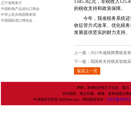
1345.3
亿元，非税收入
125.4
辽宁省商务厅
的税收支持和政策保障。
中国机电产品进出口商会
中华人民共和国商务部
今年，我省税务系统还将
中国国际进口博览会
收征管方式改革、优化税务
发展提供坚实的财力支持。
上一篇：
2021年减税降费政
下一篇：
我国将支持煤炭智能
返回上一页
声明：本网站所有文字信息、图片
未经授权，禁止转载、摘编、复制或建立镜
申请授权可联系 ldj@lnme.com。网站版权所有：
辽
ICP
备
190135