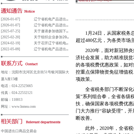
[2026-01-07]
辽宁省机电产品进出口企业联合会党支部参与重大事项决策管理制度(试行)
[2026-01-07]
辽宁省机电产品进出口企业联合会党组织参与决策重大事项清单(试行)
[2025-07-25]
关于邀请参加德国下萨克森州走进中德园活动暨德国汉诺威工业博览会说明会的通知
1
月
24
日，从国家税务
[2025-02-20]
关于组织企业参加2025年意大利博洛尼亚国际汽车保养、轮胎及维修展览会的通知
超过
480
亿元，为各类市场
[2024-02-19]
关于召开辽宁省机电产品进出口企业 联合会第五届会员大会的通知
[2022-05-09]
辽宁省机电产品进出口企业联合会会费及其他收费公示表
2020
年，面对新冠肺炎
济社会发展，助力精准脱贫
的各项税费优惠政策，如对
控重点保障物资免征增值税
地址：沈阳市沈河区北京街51号银河国际大
项政策。
厦A座15楼
电话：024-22525665
全省税务部门不断深化改革
传真：024-22532121
策”系列组合拳，全省各级
邮编：110013
扶，确保国家各项税费优惠
网址：www.lnmea.com
门大力推行“容缺受理”，
断改善。
此外，
2020
年，全省税
中国进出口商品交易会