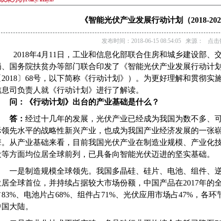
《智能光伏产业发展行动计划（2018-20
发布时间：2018-06-15 08:54:05 来源： 点击
2018
年
4
月
11
日，工业和信息化部联合住房和城乡建设部、
局、国务院扶贫办等部门联合印发了《智能光伏产业发展行动计
〔
2018
〕
68
号，以下简称《行动计划》）。为更好理解和贯彻实
信息司负责人就《行动计划》进行了解读。
问：《行动计划》出台的产业基础是什么？
答：
经过十几年的发展，光伏产业已经成为我国为数不多、
际领先水平的战略性新兴产业，也成为我国产业经济发展的一张
擎。从产业基础来看，目前我国光伏产业在制造业规模、产业化
设等方面均位居全球前列，已具备向智能光伏迈进的坚实基础。
一是制造规模全球领先。我国多晶硅、硅片、电池、组件、
位居全球首位，并持续占据较大市场份额，中国产品在
2017
年的
占
83%
、电池片占
68%
、组件占
71%
、光伏应用市场占
47%
，各环
中国大陆。