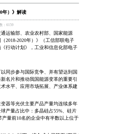
20年）》解读
数：6159
交通运输部、农业农村部、国家能源
划（
2018-2020
年）》（工信部联电子
施《行动计划》，工业和信息化部电子
可以同步参与国际竞争、并有望达到国
崭新名片和推动我国能源变革的重要引
技术水平、应用市场拓展、产业体系建
逆变器等光伏主要产品产量均连续多年
全球产量占比中：多晶硅占
55%
、硅片
节产量前
10
名的企业中有半数以上位于