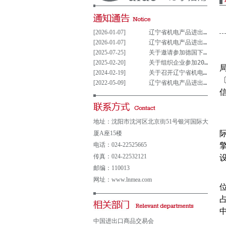
[2026-01-07]
辽宁省机电产品进出口企业联合会党支部参与重大事项决策管理制度(试行)
[2026-01-07]
辽宁省机电产品进出口企业联合会党组织参与决策重大事项清单(试行)
[2025-07-25]
关于邀请参加德国下萨克森州走进中德园活动暨德国汉诺威工业博览会说明会的通知
[2025-02-20]
关于组织企业参加2025年意大利博洛尼亚国际汽车保养、轮胎及维修展览会的通知
[2024-02-19]
关于召开辽宁省机电产品进出口企业 联合会第五届会员大会的通知
[2022-05-09]
辽宁省机电产品进出口企业联合会会费及其他收费公示表
地址：沈阳市沈河区北京街51号银河国际大
厦A座15楼
电话：024-22525665
传真：024-22532121
邮编：110013
网址：www.lnmea.com
中国进出口商品交易会