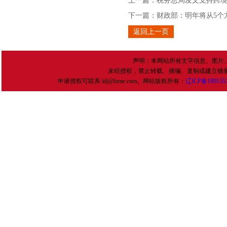
上一篇：
税务总局发文支持跨境
下一篇：
财政部：明年将从5个
返回上一页
声明：本网站所有文字信息、图片
未经授权，禁止转载、摘编、复制或建立镜
申请授权可联系 ldj@lnme.com。网站版权所有：
辽
ICP
备
190135