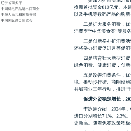
一是加力扩围实施消费
辽宁省商务厅
换新首批资金
810
亿元。本
中国机电产品进出口商会
以及手机等数码产品的购新
中华人民共和国商务部
中国国际进口博览会
二是扩大服务消费，优
消费季”“中华美食荟”等服
三是创新举办扩消费活
还将举办消费促进月等促消
四是培育壮大新型消费
绿色消费、健康消费，创新
五是改善消费条件，优
境。推动步行街、商圈设施
县域商业三年行动，推进“
促进外贸稳定增长，
20
李詠箑介绍，
2024
年，
进口分别增长
7.1%
、
2.3%
。
史新高。随着免签政策积极