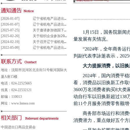
[2026-01-07]
辽宁省机电产品进出口企业联合会党支部参与重大事项决策管理制度(试行)
[2026-01-07]
辽宁省机电产品进出口企业联合会党组织参与决策重大事项清单(试行)
[2025-07-25]
关于邀请参加德国下萨克森州走进中德园活动暨德国汉诺威工业博览会说明会的通知
1
月
15
日，国务院新闻
[2025-02-20]
关于组织企业参加2025年意大利博洛尼亚国际汽车保养、轮胎及维修展览会的通知
量发展有关情况。
[2024-02-19]
关于召开辽宁省机电产品进出口企业 联合会第五届会员大会的通知
[2022-05-09]
辽宁省机电产品进出口企业联合会会费及其他收费公示表
“
2024
年，全年商务运
判副代表李詠箑表示，
2025
大力提振消费，以旧换
地址：沈阳市沈河区北京街51号银河国际大
2024
年，国内消费平稳
厦A座15楼
看，消费品以旧换新工作取
电话：024-22525665
3600
万名消费者购买
8
大类
传真：024-22532121
动自行车以旧换新超过
138
邮编：110013
前
11
个月服务消费零售额增
网址：www.lnmea.com
商务部市场运行和消费
消费潜力，重点做好五个方
中国进出口商品交易会