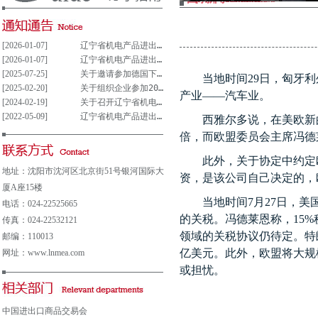
[2026-01-07]
辽宁省机电产品进出口企业联合会党支部参与重大事项决策管理制度(试行)
[2026-01-07]
辽宁省机电产品进出口企业联合会党组织参与决策重大事项清单(试行)
[2025-07-25]
关于邀请参加德国下萨克森州走进中德园活动暨德国汉诺威工业博览会说明会的通知
当地时间
29
日，匈牙利
[2025-02-20]
关于组织企业参加2025年意大利博洛尼亚国际汽车保养、轮胎及维修展览会的通知
产业——汽车业。
[2024-02-19]
关于召开辽宁省机电产品进出口企业 联合会第五届会员大会的通知
[2022-05-09]
辽宁省机电产品进出口企业联合会会费及其他收费公示表
西雅尔多说，在美欧新
倍，而欧盟委员会主席冯德
此外，关于协定中约定
地址：沈阳市沈河区北京街51号银河国际大
资，是该公司自己决定的，
厦A座15楼
当地时间
7
月
27
日，美
电话：024-22525665
的关税。冯德莱恩称，
15%
传真：024-22532121
领域的关税协议仍待定。特
邮编：110013
亿美元。此外，欧盟将大规
网址：www.lnmea.com
或担忧。
中国进出口商品交易会