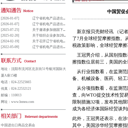
中国贸促
[2026-01-07]
辽宁省机电产品进出口企业联合会党支部参与重大事项决策管理制度(试行)
[2026-01-07]
辽宁省机电产品进出口企业联合会党组织参与决策重大事项清单(试行)
[2025-07-25]
关于邀请参加德国下萨克森州走进中德园活动暨德国汉诺威工业博览会说明会的通知
新京报贝壳财经讯
（记
[2025-02-20]
关于组织企业参加2025年意大利博洛尼亚国际汽车保养、轮胎及维修展览会的通知
了
7
月全球经贸摩擦指数。
[2024-02-19]
关于召开辽宁省机电产品进出口企业 联合会第五届会员大会的通知
税政策影响，全球经贸摩擦
[2022-05-09]
辽宁省机电产品进出口企业联合会会费及其他收费公示表
王冠男介绍，从国别指数
擦指数位居前三，美国的全
地址：沈阳市沈河区北京街51号银河国际大
从行业指数看，在监测范
厦A座15楼
备、机械设备、医药、轻工
电话：024-22525665
从分项指数看，在监测范
传真：024-22532121
查，向
WTO
提交技术性贸
邮编：110013
限制措施
32
项，发布其他限
网址：www.lnmea.com
成为各经济体国际经贸谈判
此外，王冠男还表示，在涉
其中，美国涉华经贸摩擦指
中国进出口商品交易会