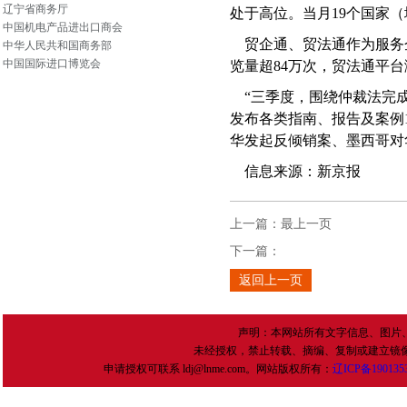
辽宁省商务厅
处于高位。当月
19
个国家（
中国机电产品进出口商会
贸企通、贸法通作为服务
中华人民共和国商务部
中国国际进口博览会
览量超
84
万次，贸法通平台
“三季度，围绕仲裁法完成
发布各类指南、报告及案例
华发起反倾销案、墨西哥对
信息来源：新京报
上一篇：
最上一页
下一篇：
返回上一页
声明：本网站所有文字信息、图片
未经授权，禁止转载、摘编、复制或建立镜
申请授权可联系 ldj@lnme.com。网站版权所有：
辽
ICP
备
190135