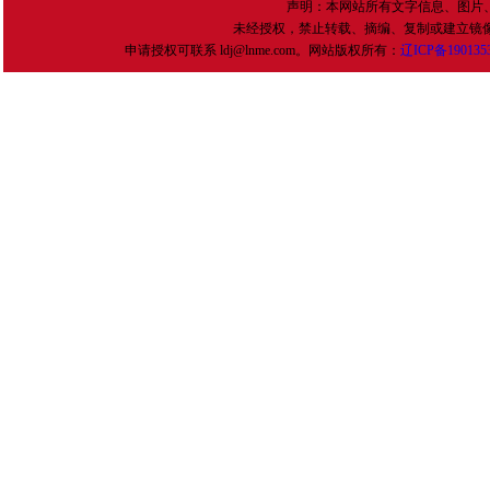
声明：本网站所有文字信息、图片
未经授权，禁止转载、摘编、复制或建立镜
申请授权可联系 ldj@lnme.com。网站版权所有：
辽
ICP
备
190135