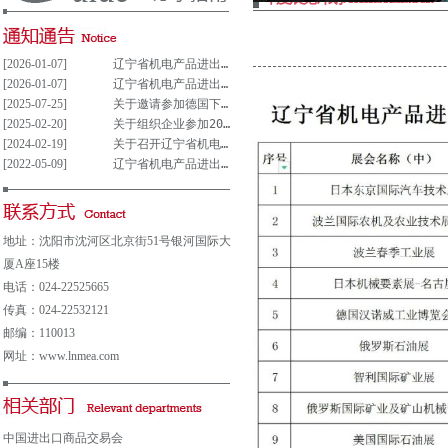
[2026-01-07]
辽宁省机电产品进出口企业联合会党支部参与重大事项决策管理制度(试行)
[2026-01-07]
辽宁省机电产品进出口企业联合会党组织参与决策重大事项清单(试行)
[2025-07-25]
关于邀请参加德国下萨克森州走进中德园活动暨德国汉诺威工业博览会说明会的通知
[2025-02-20]
关于组织企业参加2025年意大利博洛尼亚国际汽车保养、轮胎及维修展览会的通知
[2024-02-19]
关于召开辽宁省机电产品进出口企业 联合会第五届会员大会的通知
[2022-05-09]
辽宁省机电产品进出口企业联合会会费及其他收费公示表
地址：沈阳市沈河区北京街51号银河国际大
厦A座15楼
电话：024-22525665
传真：024-22532121
邮编：110013
网址：www.lnmea.com
中国进出口商品交易会