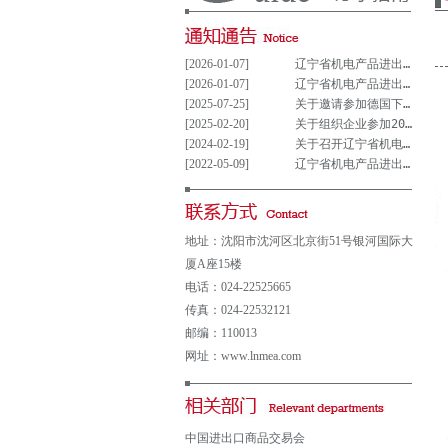
[2026-01-07]
辽宁省机电产品进出口企业联合会党支部参与重大事项决策管理制度(试行)
[2026-01-07]
辽宁省机电产品进出口企业联合会党组织参与决策重大事项清单(试行)
[2025-07-25]
关于邀请参加德国下萨克森州走进中德园活动暨德国汉诺威工业博览会说明会的通知
[2025-02-20]
关于组织企业参加2025年意大利博洛尼亚国际汽车保养、轮胎及维修展览会的通知
[2024-02-19]
关于召开辽宁省机电产品进出口企业 联合会第五届会员大会的通知
[2022-05-09]
辽宁省机电产品进出口企业联合会会费及其他收费公示表
地址：沈阳市沈河区北京街51号银河国际大
厦A座15楼
电话：024-22525665
传真：024-22532121
邮编：110013
网址：www.lnmea.com
中国进出口商品交易会