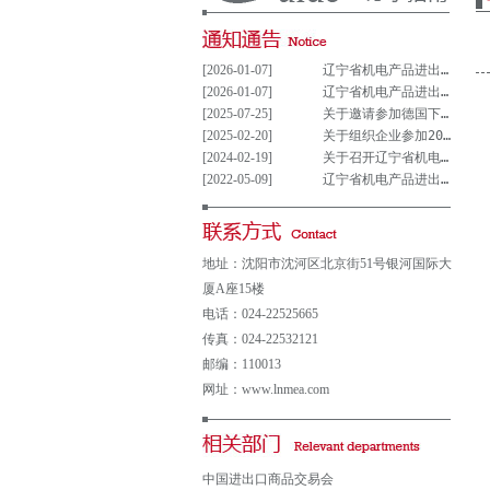
[2026-01-07]
辽宁省机电产品进出口企业联合会党支部参与重大事项决策管理制度(试行)
[2026-01-07]
辽宁省机电产品进出口企业联合会党组织参与决策重大事项清单(试行)
[2025-07-25]
关于邀请参加德国下萨克森州走进中德园活动暨德国汉诺威工业博览会说明会的通知
[2025-02-20]
关于组织企业参加2025年意大利博洛尼亚国际汽车保养、轮胎及维修展览会的通知
[2024-02-19]
关于召开辽宁省机电产品进出口企业 联合会第五届会员大会的通知
[2022-05-09]
辽宁省机电产品进出口企业联合会会费及其他收费公示表
地址：沈阳市沈河区北京街51号银河国际大
厦A座15楼
电话：024-22525665
传真：024-22532121
邮编：110013
网址：www.lnmea.com
中国进出口商品交易会