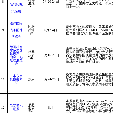
8
5
月20-24日
洛尼
会之一。主办方全力打造一个集
胎和汽配
亚
商业平台。
汽保展
迪拜国际
阿联
是中东地区规模最大、效果最好
9
汽车配件
酋迪
6
月2-4日
配件系列展AUTOMECHANI
拜
世界各地的汽车配件生产企业的
博览会
德国杜塞
由德国Messe Dusseldor
尔多夫国
杜塞
最大的国际铸造展。2015年该
际铸造、
10
尔多
6
月16-20日
器仪表和各国质量优秀的铸件及
冶金、热
夫
际市场变化，展示我们的铸件和
处理展览
造材料出口的极好机会。
会
该博览会由励展国际展览集团主办
日本东京
展会同期还将举办机械设计与制造技
11
机械要素
东京
6
月24-26日
主要以机械零部件、材料、模具
展
相关展会，每年的参展商不断增
该展会是由
Automechanika Mosc
俄罗
展览会）同
MIMS
(
莫斯科国际汽
俄罗斯汽
12
斯莫
8
月
英国
ITE
展览（莫斯科）公司和
配展
斯科
专注于俄罗斯本地的汽车与配件