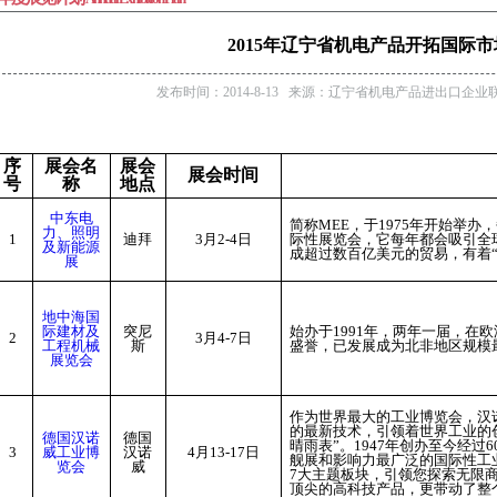
2015年辽宁省机电产品开拓国际
发布时间：2014-8-13 来源：辽宁省机电产品进出口企业
序
展会名
展会
展会时间
号
称
地点
中东电
简称MEE，于1975年开始举
力、照明
1
迪拜
3
月2-4日
际性展览会，它每年都会吸引全球
及新能源
成超过数百亿美元的贸易，有着
展
地中海国
际建材及
突尼
始办于1991年，两年一届，在
2
3
月4-7日
工程机械
斯
盛誉，已发展成为北非地区规模
展览会
作为世界最大的工业博览会，汉
的最新技术，引领着世界工业的
德国汉诺
德国
晴雨表”。1947年创办至今经
3
威工业博
汉诺
4
月13-17日
舰展和影响力最广泛的国际性工
览会
威
7大主题板块，引领您探索无限
顶尖的高科技产品，更带动了整