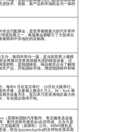
先进技术、创新、新产品和市场机会为一体的
的专业汽配展会，是世界规模最大的汽车零件
KA全球巡回展之一，每届展会都吸引了大批来自
参展商和中东地区的采购商。
lf展览公司主办，每四年举办一届，是当前世界上规模
展览会将展出世界各国最先进的铸造设备，仪
铸造材料，是我国铸造、铸品相关企业了解国
相关产品，开拓国际市场，增进我国铸件和铸
，每年6 月在东京举行，10月在大阪举行。
术展，总参观人数近9 万人。M－Tech 展
及相关设备为主，是日本乃至亚洲地区最大的
长，专业观众络绎不绝。
ow
（莫斯科国际汽车配件、售后服务及设备
车、配件及附件展览会)合并而成。主办方是
法兰克福展览（莫斯科）公司。
MIMS
擅长及
市场，联合
Automechanika
的全球知名度及国