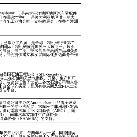
本交替举行，是南太平洋地区地区汽车零配件
5年在墨尔本举行，是澳大利亚地区唯一的大
的汽车工业协会唯一支持的展会，在整个澳洲
88年，已举办了八届，是全球工程机械行业第二
巴黎国际工程机械展是世界三大展之一。展会
的最新、最广泛、技术含量最高的产品和众多
场，展会提供建立和发展国际化多边商务合作
国石油工程协会（SPE-Society of
 ) 主办，是世界上在石油和天然气勘探、开采、生产和环
会。展览会汇集了世界上各大石油公司和众多
来自全球的买家，是所有参展商及业内人士公
最佳平台。
公司主办的Automechanika品牌全球巡
洲唯一的专业汽配展。它顺应了非洲地区对高
得到南非汽车工业出口商会（AIEC）、南
MI）、南非汽车零部件生产商协会
造商协会（NAAMSA）的支持。
0年代开办以来，每两年举办一届，同德国埃
办了24届，是欧洲影响最大的汽配及轮胎类展