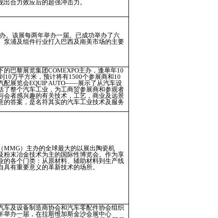
现出合力效应后的超强冲击力。
Paulo主办。该展每两年举办一届。已成功举办了六
、泵浦及组件行业打入巴西及南美市场的主要
下的巴黎展览集团
COMEXPO
主办，逢单年10
到10万平方米，预计将有1500个参展商和10
汽配展览会
EQUIP AUTO
——展示了从汽车设
括了整个汽车工业，为工商贸参展商和参观者
与会者感兴趣的有关技术，工艺，商业及远景
意的答案，是名符其实的汽车工业技术及服务
（MMG）主办的全球最大的以展出陶瓷机
及粉末冶金技术为主的国际性博览会。作为享
业的各个门类：从原材料、辅助材料到生产线
自具有重要意义的革新技术的场所。
汽车及设备制造商协会和汽车零配件协会组织
年举办一届，在拉斯维加斯金沙会展中心