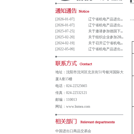
[2026-01-07]
辽宁省机电产品进出口企业联合会党支部参与重大事项决策管理制度(试行)
[2026-01-07]
辽宁省机电产品进出口企业联合会党组织参与决策重大事项清单(试行)
[2025-07-25]
关于邀请参加德国下萨克森州走进中德园活动暨德国汉诺威工业博览会说明会的通知
[2025-02-20]
关于组织企业参加2025年意大利博洛尼亚国际汽车保养、轮胎及维修展览会的通知
[2024-02-19]
关于召开辽宁省机电产品进出口企业 联合会第五届会员大会的通知
[2022-05-09]
辽宁省机电产品进出口企业联合会会费及其他收费公示表
地址：沈阳市沈河区北京街51号银河国际大
厦A座15楼
电话：024-22525665
传真：024-22532121
邮编：110013
网址：www.lnmea.com
中国进出口商品交易会