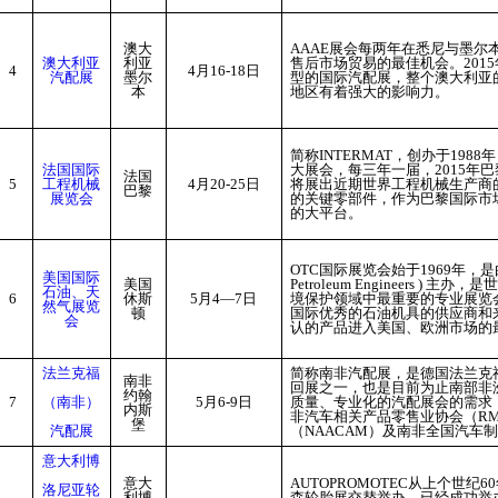
澳大
AAAE
展会每两年在悉尼与墨尔
澳大利亚
利亚
售后市场贸易的最佳机会。201
4
4
月16-18日
汽配展
墨尔
型的国际汽配展，整个澳大利亚
本
地区有着强大的影响力。
简称INTERMAT，创办于19
法国国际
大展会，每三年一届，2015年
法国
5
工程机械
4
月20-25日
将展出近期世界工程机械生产商
巴黎
展览会
的关键零部件，作为巴黎国际市
的大平台。
OTC
国际展览会始于1969年，是由美
美国国际
美国
Petroleum Engineers
石油、天
6
休斯
5
月4—7日
境保护领域中最重要的专业展览
然气展览
顿
国际优秀的石油机具的供应商和
会
认的产品进入美国、欧洲市场的
法兰克福
简称南非汽配展，是德国法兰克福展览
南非
回展之一，也是目前为止南部非
约翰
7
（南非）
5
月6-9日
质量、专业化的汽配展会的需求，
内斯
非汽车相关产品零售业协会（R
堡
汽配展
（NAACAM）及南非全国汽车制
意大利博
意大
AUTOPROMOTEC
从上个世纪6
洛尼亚轮
利博
森轮胎展交替举办，已经成功举