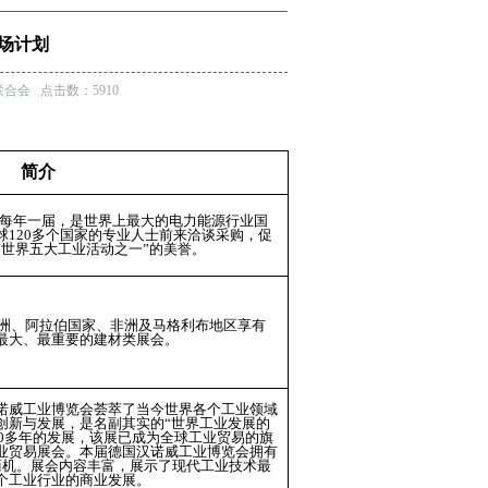
市场计划
联合会 点击数：5910
简介
办，每年一届，是世界上最大的电力能源行业国
120多个国家的专业人士前来洽谈采购，促
“世界五大工业活动之一”的美誉。
欧洲、阿拉伯国家、非洲及马格利布地区享有
最大、最重要的建材类展会。
诺威工业博览会荟萃了当今世界各个工业领域
创新与发展，是名副其实的“世界工业发展的
过60多年的发展，该展已成为全球工业贸易的旗
业贸易展会。本届德国汉诺威工业博览会拥有
商机。展会内容丰富，展示了现代工业技术最
个工业行业的商业发展。