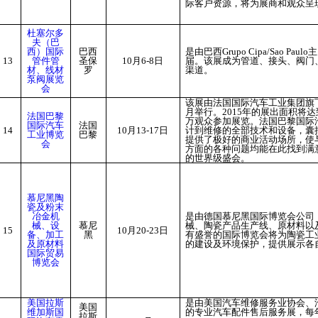
际客户资源，将为展商和观众呈
杜塞尔多
夫（巴
西）国际
巴西
是由巴西Grupo Cipa/Sao 
13
管件管
圣保
10
月6-8日
届。该展成为管道、接头、阀门
材、线材
罗
渠道。
泵阀展览
会
该展由法国国际汽车工业集团旗
月举行。2015年的展出面积将达
法国巴黎
万观众参加展览。法国巴黎国际
国际汽车
法国
14
10
月13-17日
计到维修的全部技术和设备，囊
工业博览
巴黎
提供了极好的商业活动场所，使
会
方面的各种问题均能在此找到满
的世界级盛会。
慕尼黑陶
瓷及粉末
冶金机
是由德国慕尼黑国际博览会公司
械、设
慕尼
械、陶瓷产品生产线、原材料以
15
10
月20-23日
备、加工
黑
有盛誉的国际博览会将为陶瓷工
及原材料
的建设及环境保护，提供展示各
国际贸易
博览会
美国拉斯
是由美国汽车维修服务业协会、
美国
维加斯国
的专业汽车配件售后服务展，每
拉斯