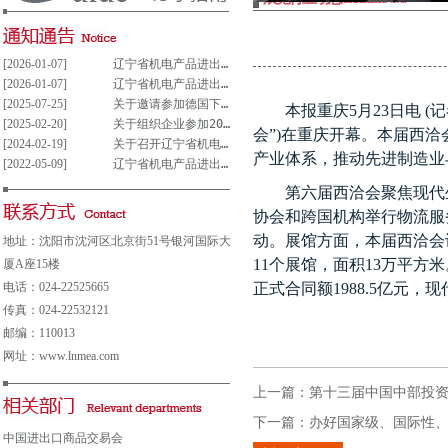
[2026-01-07]
辽宁省机电产品进出口企业联合会党支部参与重大事项决策管理制度(试行)
[2026-01-07]
辽宁省机电产品进出口企业联合会党组织参与决策重大事项清单(试行)
[2025-07-25]
关于邀请参加德国下萨克森州走进中德园活动暨德国汉诺威工业博览会说明会的通知
本报重庆
5
月
23
日电
(
记
[2025-02-20]
关于组织企业参加2025年意大利博洛尼亚国际汽车保养、轮胎及维修展览会的通知
会”
)
在重庆开幕。本届西洽
[2024-02-19]
关于召开辽宁省机电产品进出口企业 联合会第五届会员大会的通知
产业体系，推动先进制造业
[2022-05-09]
辽宁省机电产品进出口企业联合会会费及其他收费公示表
第六届西洽会聚焦现代
协会和跨国机构举行物流服
动。展馆方面，本届西洽会
地址：沈阳市沈河区北京街51号银河国际大
11
个展馆，面积
13
万平方米
厦A座15楼
电话：024-22525665
正式合同额
1988.5
亿元，现
传真：024-22532121
邮编：110013
网址：www.lnmea.com
上一篇：
第十三届中国中部投
下一篇：
办好国家级、国际性
中国进出口商品交易会