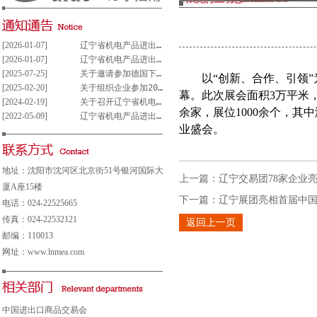
[2026-01-07]
辽宁省机电产品进出口企业联合会党支部参与重大事项决策管理制度(试行)
[2026-01-07]
辽宁省机电产品进出口企业联合会党组织参与决策重大事项清单(试行)
[2025-07-25]
关于邀请参加德国下萨克森州走进中德园活动暨德国汉诺威工业博览会说明会的通知
以“创新、合作、引领
[2025-02-20]
关于组织企业参加2025年意大利博洛尼亚国际汽车保养、轮胎及维修展览会的通知
幕。此次展会面积
3
万平米
[2024-02-19]
关于召开辽宁省机电产品进出口企业 联合会第五届会员大会的通知
余家，展位
1000
余个，其中
[2022-05-09]
辽宁省机电产品进出口企业联合会会费及其他收费公示表
业盛会。
地址：沈阳市沈河区北京街51号银河国际大
上一篇：
辽宁交易团78家企业
厦A座15楼
下一篇：
辽宁展团亮相首届中
电话：024-22525665
传真：024-22532121
返回上一页
邮编：110013
网址：www.lnmea.com
中国进出口商品交易会